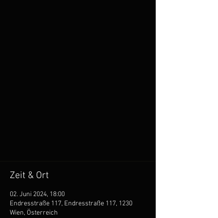
Frühjahrskonzert
So., 02. Juni
  |  
Endresstraße 117
Chansons, Wienerlieder, Jazzstandards und
Humor
Tickets sind nicht im Verkauf
Weitere Veranstaltungen anzeigen
Zeit & Ort
02. Juni 2024, 18:00
Endresstraße 117, Endresstraße 117, 1230
Wien, Österreich