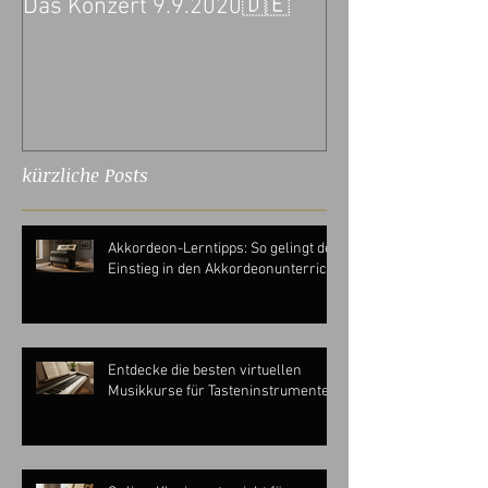
Das Konzert 9.9.2020🇩🇪
kürzliche Posts
Akkordeon-Lerntipps: So gelingt der
Einstieg in den Akkordeonunterricht
Entdecke die besten virtuellen
Musikkurse für Tasteninstrumente