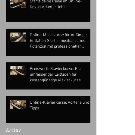
Starte deine Reise im Online-
Keyboardunterricht
Online-Musikkurse für Anfänger:
Entfalten Sie Ihr musikalisches
Potenzial mit professioneller
Anleitung
Preiswerte Klavierkurse: Ein
umfassender Leitfaden für
kostengünstige Klavierkurse
Online-Klavierkurse: Vorteile und
Tipps
Archiv