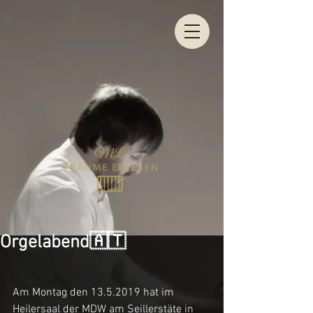
Orgelabend🇦🇹
Am Montag den 13.5.2019 hat im 
Heilersaal der MDW am Seillerstäte in 