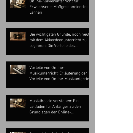
Online-Klavierunterricht für
Erwachsene: Maßgeschneidertes
Lernen
Die wichtigsten Gründe, noch heute
mit dem Akkordeonunterricht zu
beginnen: Die Vorteile des
Akkordeonspielens entdecken
Vorteile von Online-
Musikunterricht: Erläuterung der
Vorteile von Online-Musikunterricht
Musiktheorie verstehen: Ein
Leitfaden für Anfänger zu den
Grundlagen der Online-
Musiktheorie